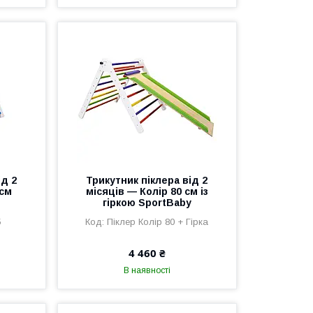
ід 2
Трикутник піклера від 2
 см
місяців — Колір 80 см із
гіркою SportBaby
5
Піклер Колір 80 + Гірка
4 460 ₴
В наявності