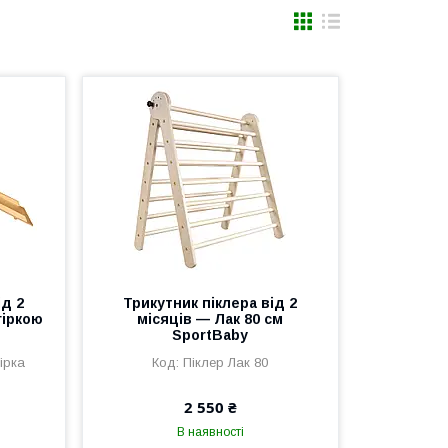
ід 2
Трикутник піклера від 2
гіркою
місяців — Лак 80 см
SportBaby
ірка
Піклер Лак 80
2 550 ₴
В наявності