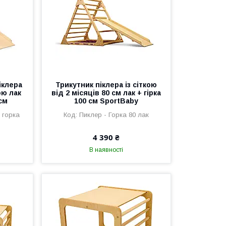
іклера
Трикутник піклера із сіткою
ою лак
від 2 місяців 80 см лак + гірка
 см
100 см SportBaby
 горка
Пиклер - Горка 80 лак
4 390 ₴
В наявності