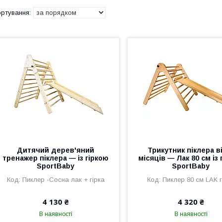
Дитячий дерев'яний
Трикутник піклера в
тренажер піклера — із гіркою
місяців — Лак 80 см із 
SportBaby
SportBaby
Пиклер -Сосна лак + гірка
Пиклер 80 см LAK г
4 130 ₴
4 320 ₴
В наявності
В наявності