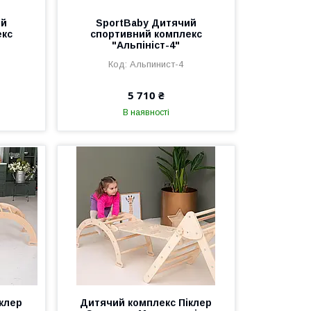
ий
SportBaby Дитячий
екс
спортивний комплекс
"Альпініст-4"
Альпинист-4
5 710 ₴
В наявності
клер
Дитячий комплекс Піклер