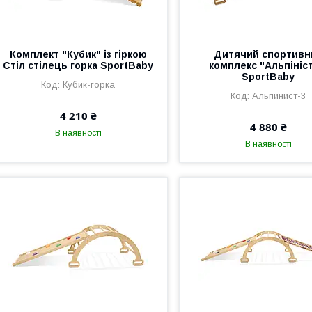
Комплект "Кубик" із гіркою
Дитячий спортивн
Стіл стілець горка SportBaby
комплекс "Альпініст
SportBaby
Кубик-горка
Альпинист-3
4 210 ₴
4 880 ₴
В наявності
В наявності