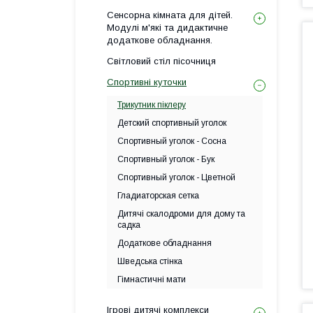
Сенсорна кімната для дітей.
Модулі м'які та дидактичне
додаткове обладнання.
Світловий стіл пісочниця
Спортивні куточки
Трикутник піклеру
Детский спортивный уголок
Спортивный уголок - Сосна
Спортивный уголок - Бук
Спортивный уголок - Цветной
Гладиаторская сетка
Дитячі скалодроми для дому та
садка
Додаткове обладнання
Шведська стінка
Гімнастичні мати
Ігрові дитячі комплекси