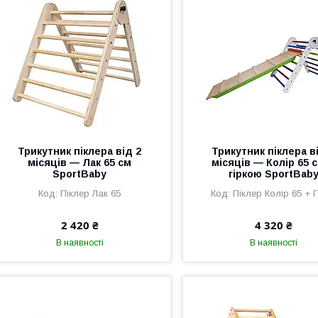
Трикутник піклера від 2
Трикутник піклера в
місяців — Лак 65 см
місяців — Колір 65 с
SportBaby
гіркою SportBab
Піклер Лак 65
Піклер Колір 65 + 
2 420 ₴
4 320 ₴
В наявності
В наявності