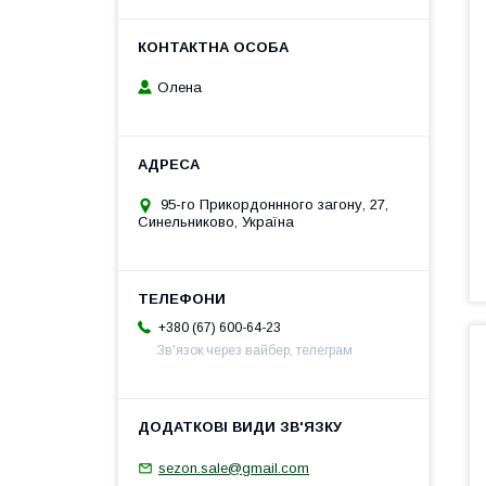
Олена
95-го Прикордоннного загону, 27,
Синельниково, Україна
+380 (67) 600-64-23
Зв'язок через вайбер, телеграм
sezon.sale@gmail.com