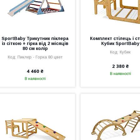
SportBaby Трикутник піклера
Комплект стілець і с
із сіткою + гірка від 2 місяців
Кубик SportBaby
80 см колір
Кубик
Пиклер - Горка 80 цвет
2 380 ₴
4 460 ₴
В наявності
В наявності