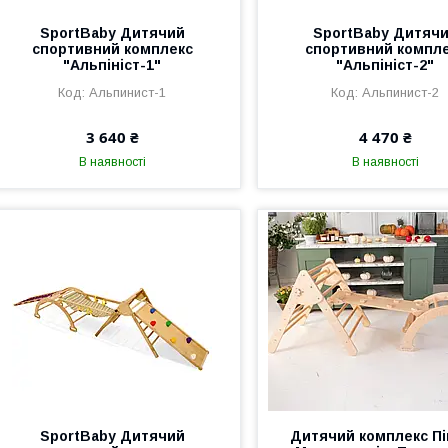
SportBaby Дитячий
SportBaby Дитяч
спортивний комплекс
спортивний компл
"Альпініст-1"
"Альпініст-2"
Альпинист-1
Альпинист-2
3 640 ₴
4 470 ₴
В наявності
В наявності
SportBaby Дитячий
Дитячий комплекс Пі