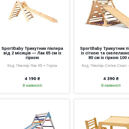
SportBaby Трикутник піклера
SportBaby Трикутник п
від 2 місяців — Лак 65 см із
із сіткою та скелелазк
гіркою
80 см із гіркою 100
Пиклер Лак 65 + Горка
Пиклер-Сетка-Скал -
4 190 ₴
4 390 ₴
В наявності
В наявності