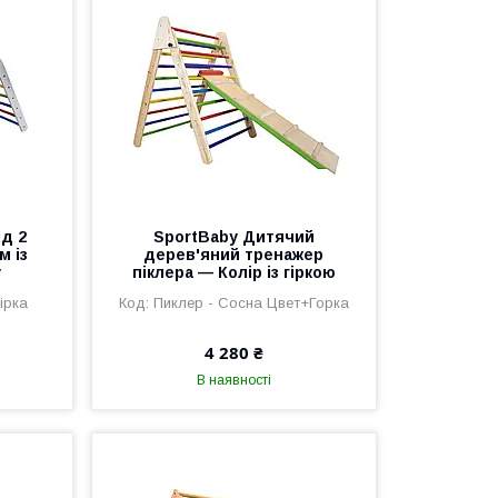
ід 2
SportBaby Дитячий
м із
дерев'яний тренажер
y
піклера — Колір із гіркою
Гірка
Пиклер - Сосна Цвет+Горка
4 280 ₴
В наявності