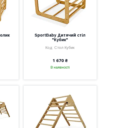
толик
SportBaby Дитячий стіл
"Кубик"
Стол Кубик
1 670 ₴
В наявності