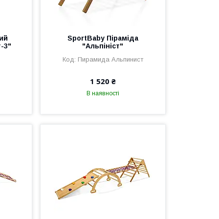
ий
SportBaby Піраміда
-3"
"Альпініст"
Пирамида Альпинист
1 520 ₴
В наявності