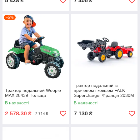
5 428
7 406
₴
₴
–5%
Трактор педальний із
Трактор педальний Woopie
причепом і ковшем FALK
MAX 28439 Польща
Supercharger Франція 2030M
В наявності
В наявності
2 578,30
7 130
₴
₴
2 714 ₴