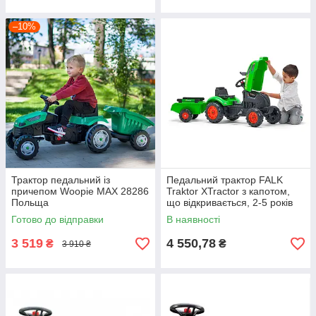
–10%
Трактор педальний із
Педальний трактор FALK
причепом Woopie MAX 28286
Traktor XTractor з капотом,
Польща
що відкривається, 2-5 років
FALK
Готово до відправки
В наявності
3 519
4 550,78
₴
₴
3 910 ₴