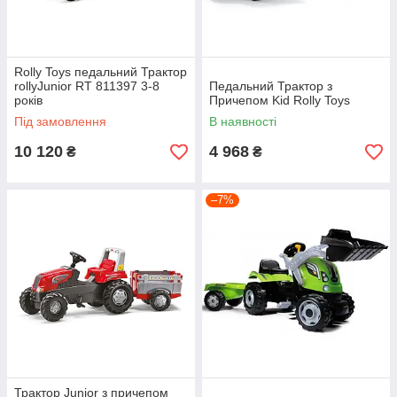
Rolly Toys педальний Трактор
rollyJunior RT 811397 3-8
Педальний Трактор з
років
Причепом Kid Rolly Toys
Під замовлення
В наявності
10 120
4 968
₴
₴
–7%
Трактор Junior з причепом