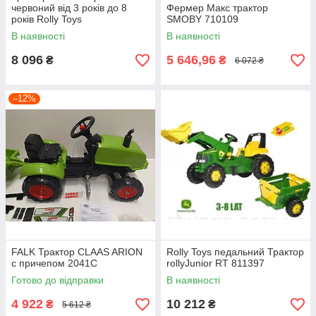
червоний від 3 років до 8
Фермер Макс трактор
років Rolly Toys
SMOBY 710109
В наявності
В наявності
8 096
5 646,96
₴
₴
6 072 ₴
–12%
FALK Трактор CLAAS ARION
Rolly Toys педальний Трактор
c причепом 2041C
rollyJunior RT 811397
Готово до відправки
В наявності
4 922
10 212
₴
₴
5 612 ₴