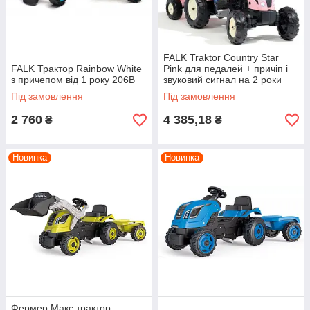
FALK Traktor Country Star
FALK Трактор Rainbow White
Pink для педалей + причіп і
з причепом від 1 року 206B
звуковий сигнал на 2 роки
2056L
Під замовлення
Під замовлення
2 760
4 385,18
₴
₴
Новинка
Новинка
Фермер Макс трактор