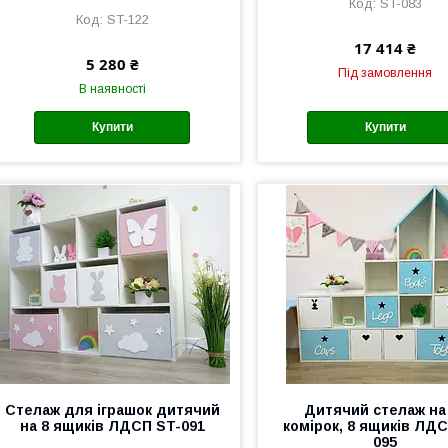
ST-083
ST-122
17 414 ₴
5 280 ₴
Під замовлення
В наявності
Купити
Купити
Стелаж для іграшок дитячий
Дитячий стелаж на
на 8 ящиків ЛДСП ST-091
комірок, 8 ящиків ЛД
095