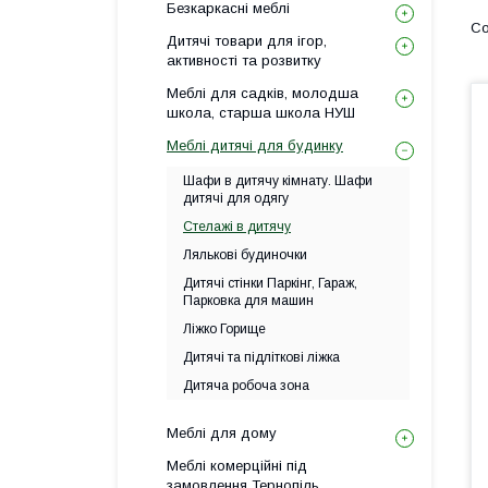
Безкаркасні меблі
Дитячі товари для ігор,
активності та розвитку
Меблі для садків, молодша
школа, старша школа НУШ
Меблі дитячі для будинку
Шафи в дитячу кімнату. Шафи
дитячі для одягу
Стелажі в дитячу
Лялькові будиночки
Дитячі стінки Паркінг, Гараж,
Парковка для машин
Ліжко Горище
Дитячі та підліткові ліжка
Дитяча робоча зона
Меблі для дому
Меблі комерційні під
замовлення Тернопіль.