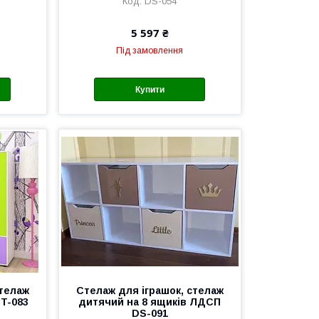
DS-054
5 597 ₴
Під замовлення
Купити
стелаж
Стелаж для іграшок, стелаж
T-083
дитячий на 8 ящиків ЛДСП
DS-091