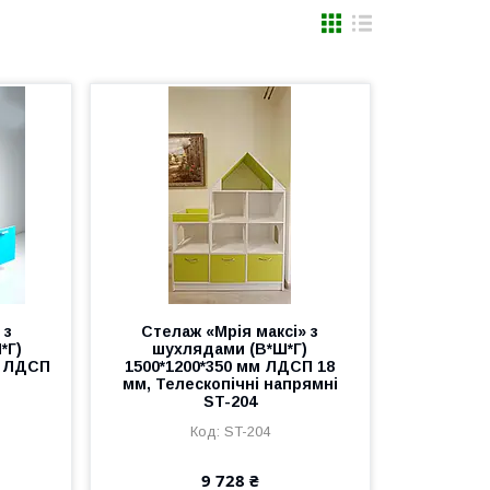
 з
Стелаж «Мрія максі» з
*Г)
шухлядами (В*Ш*Г)
м ЛДСП
1500*1200*350 мм ЛДСП 18
мм, Телескопічні напрямні
ST-204
ST-204
9 728 ₴