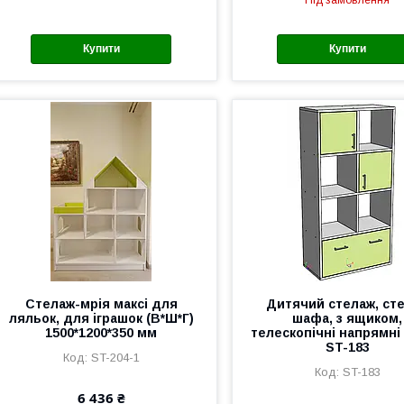
Під замовлення
Купити
Купити
Стелаж-мрія максі для
Дитячий стелаж, ст
ляльок, для іграшок (В*Ш*Г)
шафа, з ящиком,
1500*1200*350 мм
телескопічні напрямн
ST-183
ST-204-1
ST-183
6 436 ₴