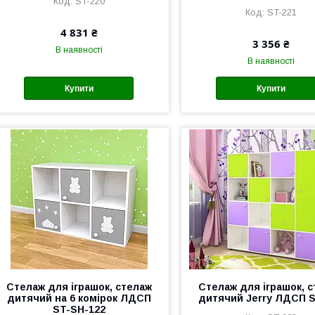
ST-220
ST-221
4 831 ₴
3 356 ₴
В наявності
В наявності
Купити
Купити
Стелаж для іграшок, стелаж
Стелаж для іграшок, 
дитячий на 6 комірок ЛДСП
дитячий Jerry ЛДСП S
ST-SH-122