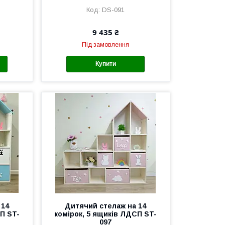
DS-091
9 435 ₴
Під замовлення
Купити
 14
Дитячий стелаж на 14
СП ST-
комірок, 5 ящиків ЛДСП ST-
097