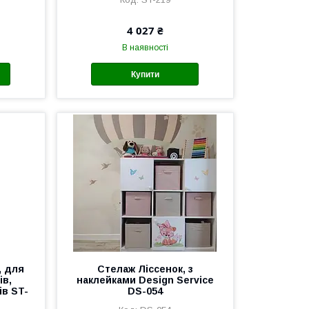
4 027 ₴
В наявності
Купити
, для
Стелаж Ліссенок, з
ів,
наклейками Design Service
ів ST-
DS-054