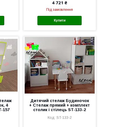
4 721 ₴
Під замовлення
Купити
стелаж
Дитячий стелаж Будиночок
к, 4
+ Стелаж прямий + комплект
T-157
столик і стілець ST-133-2
ST-133-2