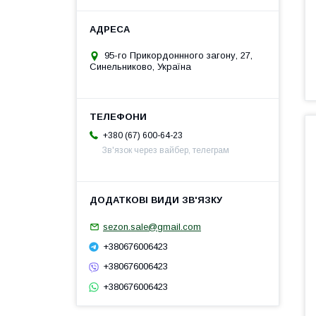
95-го Прикордоннного загону, 27,
Синельниково, Україна
+380 (67) 600-64-23
Зв'язок через вайбер, телеграм
sezon.sale@gmail.com
+380676006423
+380676006423
+380676006423