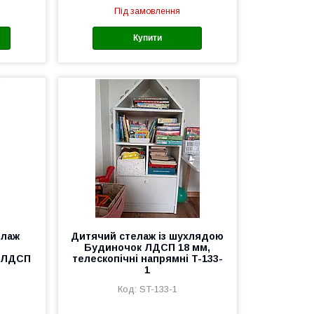
Під замовлення
Купити
елаж
Дитячий стелаж із шухлядою
Будиночок ЛДСП 18 мм,
і ЛДСП
телескопічні напрямні T-133-
1
ST-133-1