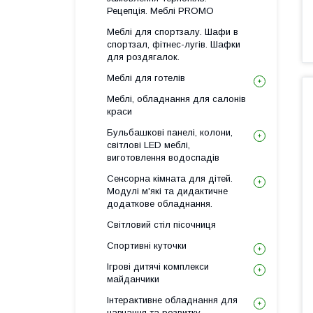
Рецепція. Меблі PROMO
Меблі для спортзалу. Шафи в
спортзал, фітнес-лугів. Шафки
для роздягалок.
Меблі для готелів
Меблі, обладнання для салонів
краси
Бульбашкові панелі, колони,
світлові LED меблі,
виготовлення водоспадів
Сенсорна кімната для дітей.
Модулі м'які та дидактичне
додаткове обладнання.
Світловий стіл пісочниця
Спортивні куточки
Ігрові дитячі комплекси
майданчики
Інтерактивне обладнання для
навчання та розвитку