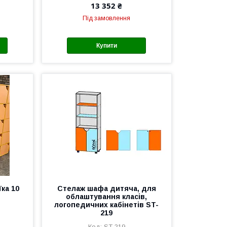
13 352 ₴
Під замовлення
Купити
ка 10
Стелаж шафа дитяча, для
облаштування класів,
логопедичних кабінетів ST-
219
ST-219