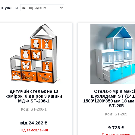
Дитячий стелаж на 13
Стелаж-мрія максі
комірок, 6 двірок 3 ящики
шухлядами ST (В*Ш
МДФ ST-206-1
1500*1200*350 мм 18 м
ST-205
ST-206-1
ST-205
від 24 282 ₴
9 728 ₴
Під замовлення