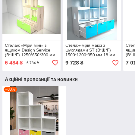
Стелаж «Мрія міні» з
Стелаж-мрія максі з
Стел
ящиком Design Service
шухлядами ST (В*Ш*Г)
ящик
(В*Ш*Г) 1250*650*300 мм
1500*1200*350 мм 18 мм
(В*Ш
ЛДСП ST-205
6 484
9 728
7 0
₴
₴
6 784 ₴
Акційні пропозиції та новинки
–30%