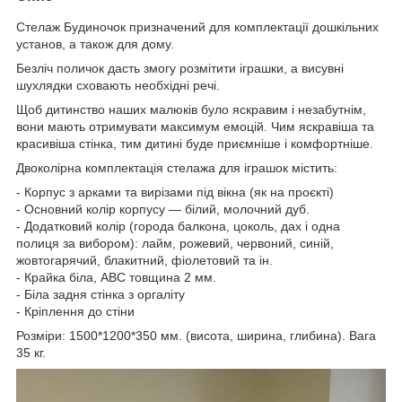
Стелаж Будиночок призначений для комплектації дошкільних
установ, а також для дому.
Безліч поличок дасть змогу розмітити іграшки, а висувні
шухлядки сховають необхідні речі.
Щоб дитинство наших малюків було яскравим і незабутнім,
вони мають отримувати максимум емоцій. Чим яскравіша та
красивіша стінка, тим дитині буде приємніше і комфортніше.
Двоколірна комплектація стелажа для іграшок містить:
- Корпус з арками та вирізами під вікна (як на проєкті)
- Основний колір корпусу — білий, молочний дуб.
- Додатковий колір (города балкона, цоколь, дах і одна
полиця за вибором): лайм, рожевий, червоний, синій,
жовтогарячий, блакитний, фіолетовий та ін.
- Крайка біла, АВС товщина 2 мм.
- Біла задня стінка з оргаліту
- Кріплення до стіни
Розміри: 1500*1200*350 мм. (висота, ширина, глибина). Вага
35 кг.