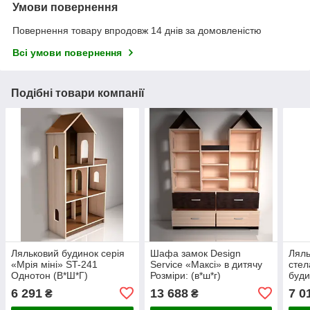
Умови повернення
Повернення товару впродовж 14 днів за домовленістю
Всі умови повернення
Подібні товари компанії
Ляльковий будинок серія
Шафа замок Design
Ляль
«Мрія міні» ST-241
Service «Максі» в дитячу
стел
Однотон (В*Ш*Г)
Розміри: (в*ш*г)
буди
1250*635*255мм
1700*1400*350 мм.
119
6 291
13 688
7 0
₴
₴
ST-1