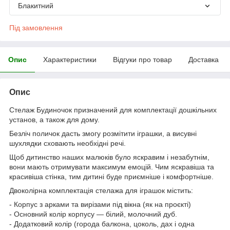
Блакитний
Під замовлення
Опис
Характеристики
Відгуки про товар
Доставка
Опис
Стелаж Будиночок призначений для комплектації дошкільних
установ, а також для дому.
Безліч поличок дасть змогу розмітити іграшки, а висувні
шухлядки сховають необхідні речі.
Щоб дитинство наших малюків було яскравим і незабутнім,
вони мають отримувати максимум емоцій. Чим яскравіша та
красивіша стінка, тим дитині буде приємніше і комфортніше.
Двоколірна комплектація стелажа для іграшок містить:
- Корпус з арками та вирізами під вікна (як на проєкті)
- Основний колір корпусу — білий, молочний дуб.
- Додатковий колір (города балкона, цоколь, дах і одна