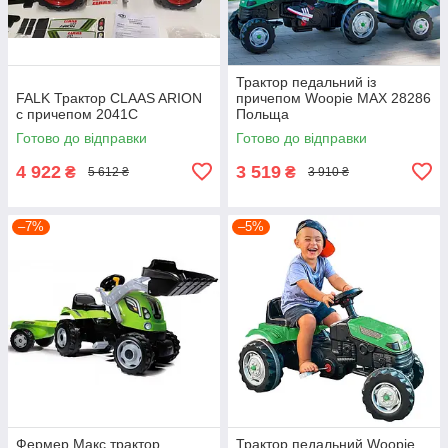
Трактор педальний із
FALK Трактор CLAAS ARION
причепом Woopie MAX 28286
c причепом 2041C
Польща
Готово до відправки
Готово до відправки
4 922
3 519
₴
₴
5 612 ₴
3 910 ₴
–7%
–5%
Фермер Макс трактор
Трактор педальний Woopie