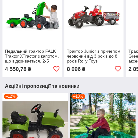
Педальний трактор FALK
Трактор Junior з причепом
Трак
Traktor XTractor з капотом,
червоний від 3 років до 8
Gree
що відкривається, 2-5
років Rolly Toys
аксе
років FALK
4 550,78
8 096
2 8
₴
₴
Акційні пропозиції та новинки
–12%
–10%