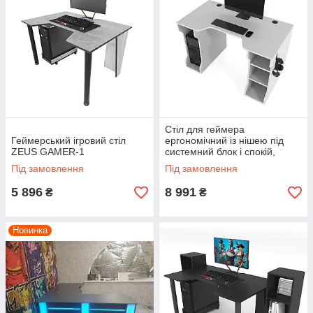
Стіл для геймера
Геймерський ігровий стіл
ергономічний із нішею під
ZEUS GAMER-1
системний блок і спокій,
товщина ДСП 18 мм ZEUS
Під замовлення
Під замовлення
TRON-4
5 896
8 991
₴
₴
Новинка