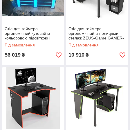
Стіл для геймера
Стіл для геймера
ергономічний кутовий із
ергономічний із полицями
кольоровою підсвіткою і
стелаж ZEUS-Game GAMER-
пультом керування DS-106
5
Під замовлення
Під замовлення
56 019
10 910
₴
₴