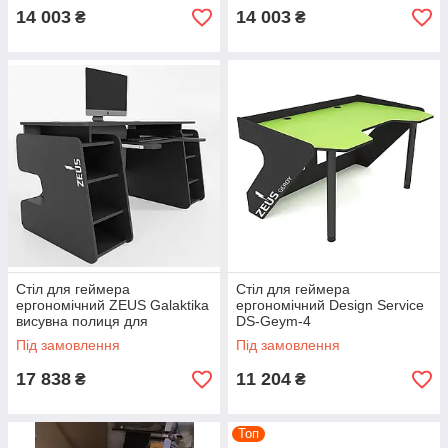
14 003
14 003
₴
₴
Стіл для геймера
Стіл для геймера
ергономічний ZEUS Galaktika
ергономічний Design Service
висувна полиця для
DS-Geym-4
клавіатури GA-1
Під замовлення
Під замовлення
17 838
11 204
₴
₴
Топ