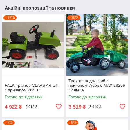
Акційні пропозиції та новинки
–12%
–10%
Трактор педальний із
FALK Трактор CLAAS ARION
причепом Woopie MAX 28286
c причепом 2041C
Польща
Готово до відправки
Готово до відправки
4 922
3 519
₴
₴
5 612 ₴
3 910 ₴
–7%
–5%