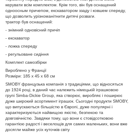
керувати всім комплектом. Крім того, він був оснащений
одноосным причепом, екскаватором ззаду і ковшем спереду,
що дозволить урізноманітнити дитячі розваги.
трактор був оснащений:
- знімний одновісний причіп
- екскаватор
- ложка спереду
- регульоване сидіння
Комплект самозбірки
Вироблено у Франції
Розміри: 185 х 45 х 68 см
SMOBY французька компанія з традиціями, що відносяться
до 1924 році, в даний час належить німецькій іграшковою
групі Simba-Dickie Group, яка створює, виробляє і поширює
дуже широкий асортимент іграшок. Сьогодні продукти SMOBY,
що випускаються більшістю в Європі, дуже популярні і
характеризуються найвищою якістю, безпекою та
довговічністю. Завдяки тому, що вони є стовідсотковою
гарантією радості і веселощів для самих маленьких, вони вже
досягли майже усіх куточків світу