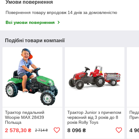
Умови повернення
Повернення товару впродовж 14 днів за домовленістю
Всі умови повернення
Подібні товари компанії
Трактор педальний
Трактор Junior з причепом
Педа
Woopie MAX 28439
червоний від 3 років до 8
Прич
Польща
років Rolly Toys
2 578,30
8 096
4 9
₴
₴
2 714 ₴