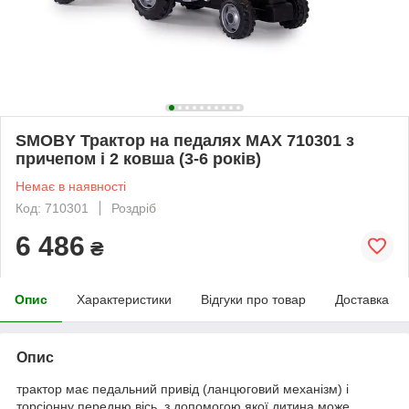
SMOBY Трактор на педалях MAX 710301 з
причепом і 2 ковша (3-6 років)
Немає в наявності
Код: 710301
Роздріб
6 486
₴
Опис
Характеристики
Відгуки про товар
Доставка
Опис
трактор має педальний привід (ланцюговий механізм) і
торсіонну передню вісь, з допомогою якої дитина може