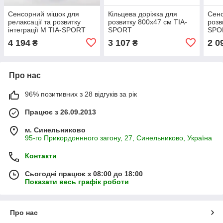
Сенсорний мішок для
Кільцева доріжка для
Сенс
релаксації та розвитку
розвитку 800x47 см TIA-
розв
інтеграції M TIA-SPORT
SPORT
SPO
4 194
3 107
2 0
₴
₴
Про нас
96% позитивних з 28 відгуків за рік
Працює з 26.09.2013
м. Синельниково
95-го Прикордоннного загону, 27, Синельниково, Україна
Контакти
Сьогодні працює з 08:00 до 18:00
Показати весь графік роботи
Про нас