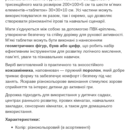
трисекційного мата розміром 200×100×5 см та шести м’яких
елементів-«таблеток» 30×30×10 см. Усі частини можуть
використовуватися як разом, так і окремо, що дозволяє
створювати різноманітні ігрові та навчальні сценарії.
Мати з’єднуються між собою за допомогою ПВХ-кріплень,
утворюючи безпечну та стійку доріжку для рухової активності.
М’які таблетки можуть бути виконані з нанесенням
геометричних фігур, букв або цифр
, що робить набір
ефективним інструментом для розвитку логічного мислення,
пам’яті, уваги та пізнавальних навичок.
Виріб виготовлений із практичного та зносостійкого
кожзамінника
, наповнювач — пружний
поролон
, який добре
тримає форму та забезпечує комфорт і безпеку під час
занять. Яскраве різнокольорове виконання стимулює зорове
сприйняття та інтерес дитини до активної гри.
Дорожка підходить для використання у дитячих садках,
центрах раннього розвитку, ігрових кімнатах, навчальних
закладах, сенсорних кімнатах, а також для домашнього
використання.
Характеристики:
Колір: різнокольоровий (в асортименті)