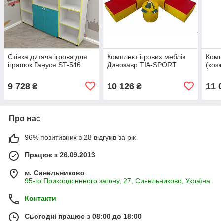
Стінка дитяча ігрова для
Комплект ігрових меблів
Комп
іграшок Гануся ST-546
Динозавр TIA-SPORT
(коз
9 728
10 126
11 
₴
₴
Про нас
96% позитивних з 28 відгуків за рік
Працює з 26.09.2013
м. Синельниково
95-го Прикордоннного загону, 27, Синельниково, Україна
Контакти
Сьогодні працює з 08:00 до 18:00