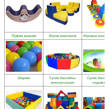
Пуфіки качалки
Игрові комплект
и
Игровые констр
Шарики
Сухие бассейны
Сухие бассей
многоугольник
подсветко