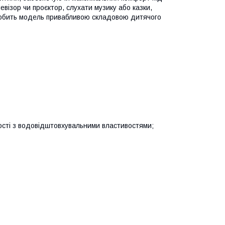
евізор чи проєктор, слухати музику або казки,
н робить модель привабливою складовою дитячого
сті з водовідштовхувальними властивостями;