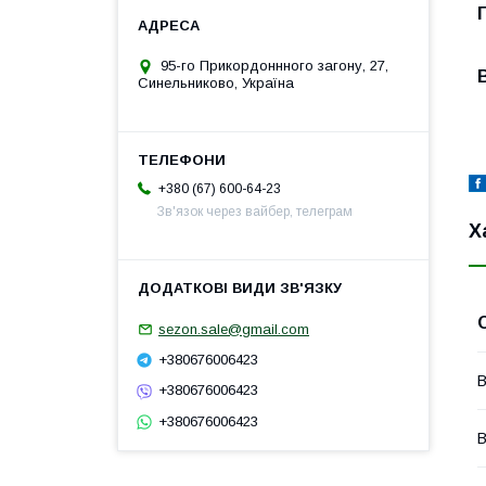
95-го Прикордоннного загону, 27,
Синельниково, Україна
+380 (67) 600-64-23
Зв'язок через вайбер, телеграм
Х
sezon.sale@gmail.com
+380676006423
В
+380676006423
+380676006423
В