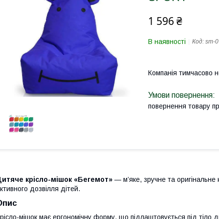
1 596 ₴
В наявності
Код:
sm-0
Компанія тимчасово 
повернення товару п
Дитяче крісло-мішок «Бегемот»
— м’яке, зручне та оригінальне 
ктивного дозвілля дітей.
Опис
рісло-мішок має ергономічну форму, що підлаштовується під тіло