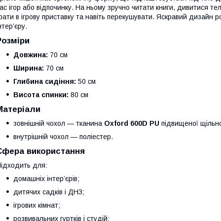
ас ігор або відпочинку. На ньому зручно читати книги, дивитися тел
рати в ігрову приставку та навіть перекушувати. Яскравий дизай
нтер’єру.
Розміри
Довжина:
70 см
Ширина:
70 см
Глибина сидіння:
50 см
Висота спинки:
80 см
Матеріали
зовнішній чохол — тканина
Oxford 600D PU
підвищеної щільно
внутрішній чохол — поліестер.
Сфера використання
ідходить для:
домашніх інтер’єрів;
дитячих садків і ДНЗ;
ігрових кімнат;
розвивальних гуртків і студій;