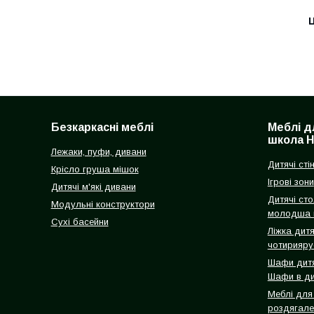
Ц
Безкаркасні меблі
Меблі д
школа 
Лежаки, пуфи, дивани
Дитячі сті
Крісло груша мішок
Ігрові зони
Дитячі м'які дивани
Дитячі ст
Модульні конструктори
молодша 
Сухі басейни
Ліжка дитя
чотириярус
Шафи дитяч
Шафи в ди
Меблі для 
роздягале