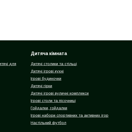
Дитяча кімната
итячі для
Дитячі столики та стільці
Дитячі ігрові кухні
Ігрові будиночки
Дитячі гірки
Дитячі ігрові вуличні комплекси
Ігрові столи та пісочниці
Гойдалки, гойдалки
Ігрові набори спортивних та активних ігор
Настільний футбол