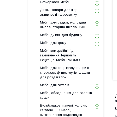
Безкаркасні меблі
Дитячі товари для ігор,
активності та розвитку
Меблі для садків, молодша
школа, старша школа НУШ
Меблі дитячі для будинку
Меблі для дому
Меблі комерційні під
замовлення Тернопіль.
Рецепція. Меблі PROMO
Меблі для спортзалу. Шафи в
спортзал, фітнес-лугів. Шафки
для роздягалок.
Меблі для готелів
Меблі, обладнання для салонів
краси
а
Бульбашкові панелі, колони,
світлові LED меблі,
виготовлення водоспадів
К