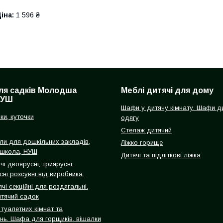
іна:
1 596 ₴
ля садків Молодша
Меблі дитячі для дому
НУШ
Шафи у дитячу кімнату. Шафи д
нки, куточки
одягу
Стелаж дитячий
оли для дошкільних закладів,
Ліжко горище
школа, НУШ
Дитячі та підліткові ліжка
чі двоярусні, триярусні,
ні розсувні від виробника.
і секційні для роздягальні.
тячий садок
туалетних кімнат та
нь. Шафа для горщиків, вішалки