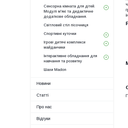
ч
Сенсорна кімната для дітей.
г
Модулі м'які та дидактичне
і
додаткове обладнання.
Світловий стіл пісочниця
Спортивні куточки
Ігрові дитячі комплекси
майданчики
Інтерактивне обладнання для
навчання та розвитку
Шахи Madon
Новини
Статті
П
Про нас
Відгуки