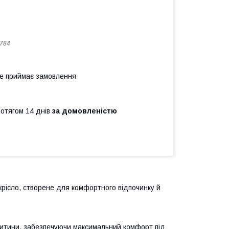
784
не приймає замовлення
ротягом 14 днів
за домовленістю
крісло, створене для комфортного відпочинку й
 дитини, забезпечуючи максимальний комфорт під