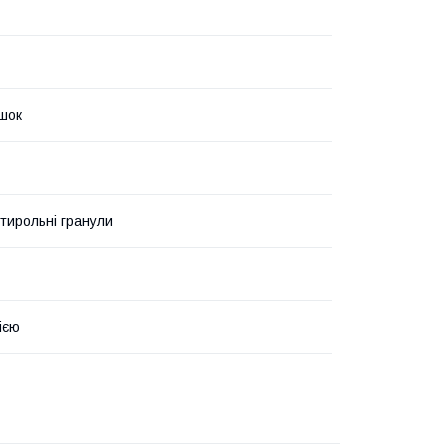
ішок
стирольні гранули
ією