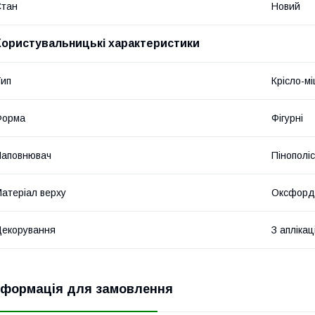
Стан
Новий
Користувальницькі характеристики
ип
Крісло-м
Форма
Фігурні
Наповнювач
Пінополі
атеріал верху
Оксфорд
екорування
З аплікац
нформація для замовлення