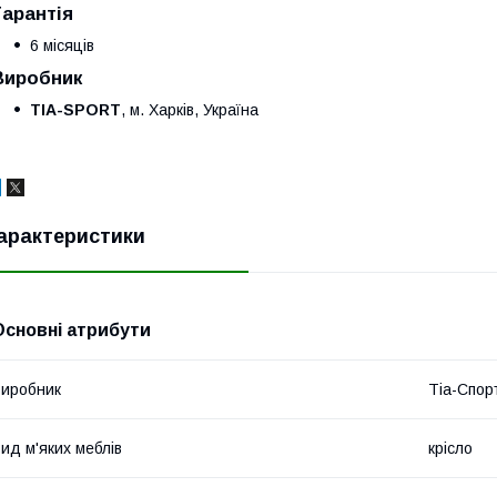
Гарантія
6 місяців
Виробник
TIA-SPORT
, м. Харків, Україна
арактеристики
Основні атрибути
иробник
Тіа-Спор
ид м'яких меблів
крісло