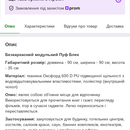
Замовлення під захистом
Опис
Характеристики
Відгуки про товар
Доставка
Опис
Безкаркасний модульний Пуф Блек
Габаритний розмір:
довжина - 90 см, ширина - 90 см, висота
- 35 см
Матеріал:
тканина Оксфорд 600 D PU підвищеної щільності з
водовідштовхувальними властивостями, поліестер (внутрішній
чохол)
Опис:
являє собою об'ємне місце для відпочинку.
Використовується для прочитання книг і газет, перегляду
фільмів, ігор в сучасні гаджети. Легко переноситься і
переставляється.
Застосування:
закуповується для будинку, готельних центрів,
хостелів, салонів краси, саун, банних комплексів, кінотеатрів,
ресторанів, залів очікувань і прийомних в офісах.