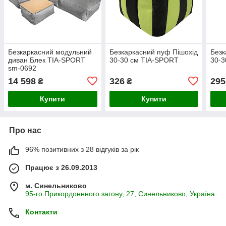
Безкаркасний модульний
Безкаркасний пуф Пішохід
Безк
диван Блек TIA-SPORT
30-30 см TIA-SPORT
30-3
sm-0692
14 598
326
295
₴
₴
Купити
Купити
Про нас
96% позитивних з 28 відгуків за рік
Працює з 26.09.2013
м. Синельниково
95-го Прикордоннного загону, 27, Синельниково, Україна
Контакти