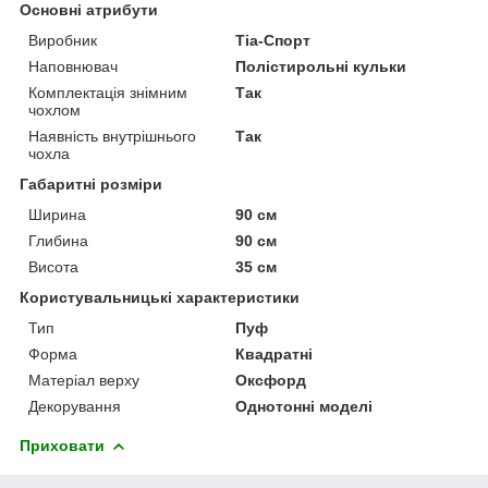
Основні атрибути
Виробник
Тіа-Спорт
Наповнювач
Полістирольні кульки
Комплектація знімним
Так
чохлом
Наявність внутрішнього
Так
чохла
Габаритні розміри
Ширина
90 см
Глибина
90 см
Висота
35 см
Користувальницькі характеристики
Тип
Пуф
Форма
Квадратні
Матеріал верху
Оксфорд
Декорування
Однотонні моделі
Приховати