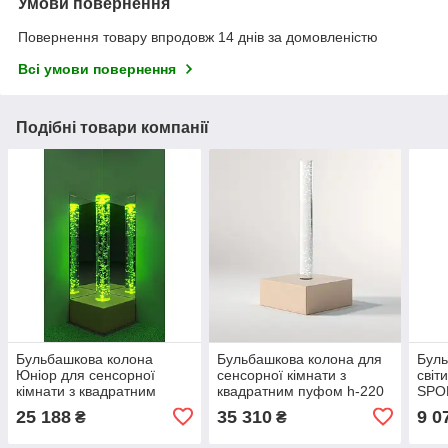
Умови повернення
Повернення товару впродовж 14 днів за домовленістю
Всі умови повернення
Подібні товари компанії
Бульбашкова колона
Бульбашкова колона для
Буль
Юніор для сенсорної
сенсорної кімнати з
світ
кімнати з квадратним
квадратним пуфом h-220
SPO
пуфом TIA-SPORT
см TIA-SPORT
25 188
35 310
9 0
₴
₴