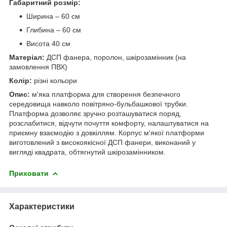
Габаритний розмір:
Ширина – 60 см
Глибина – 60 см
Висота 40 см
Матеріал:
ДСП фанера, поролон, шкірозамінник (на
замовлення ПВХ)
Колір:
різні кольори
Опис:
м'яка платформа для створення безпечного
середовища навколо повітряно-бульбашкової трубки.
Платформа дозволяє зручно розташуватися поряд,
розслабитися, відчути почуття комфорту, налаштуватися на
приємну взаємодію з довкіллям. Корпус м'якої платформи
виготовлений з високоякісної ДСП фанери, виконаний у
вигляді квадрата, обтягнутий шкірозамінником.
Приховати
Характеристики