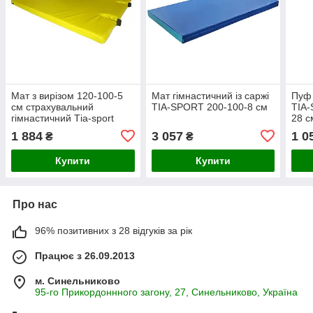
Мат з вирізом 120-100-5
Мат гімнастичний із саржі
Пуф 
см страхувальний
TIA-SPORT 200-100-8 см
TIA-
гімнастичний Тia-sport
28 
1 884
3 057
1 0
₴
₴
Купити
Купити
Про нас
96% позитивних з 28 відгуків за рік
Працює з 26.09.2013
м. Синельниково
95-го Прикордоннного загону, 27, Синельниково, Україна