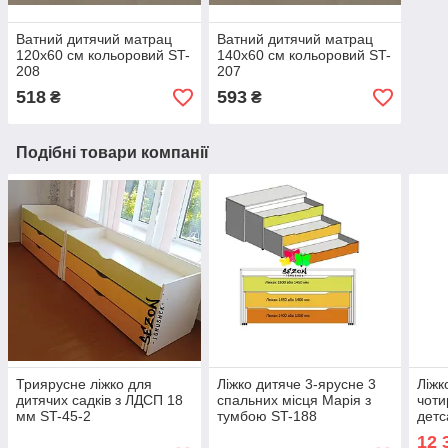
Ватний дитячий матрац
Ватний дитячий матрац
120х60 см кольоровий ST-
140х60 см кольоровий ST-
208
207
518
593
₴
₴
Подібні товари компанії
Триярусне ліжко для
Ліжко дитяче 3-ярусне 3
Ліжк
дитячих садків з ЛДСП 18
спальних місця Марія з
чоти
мм ST-45-2
тумбою ST-188
детс
Марі
12 