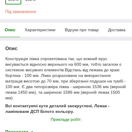
Під замовлення
Опис
Характеристики
Відгуки про товар
Доставка
Опис
Конструкція ліжка спроектована так, що кожний ярус
висувається відносно верхнього на 600 мм, тобто загалом є
системою висувних елементів.Відстань від лежака до краю
бортика - 100 мм. Ліжко розраховане на використання
матраців висотою до 70 мм, при зберіганні подушок на тумбі -
100 мм. Є два типорозміра ліжка - шириною 1536 мм (верхній
лежак 1450 мм), та шириною 1586 мм (верхній лежак 1500
мм).
Всі контактуючі кути деталей заокруглені. Лежак -
ламіноване ДСП Білого кольору.
Приклади робіт:
Приховати