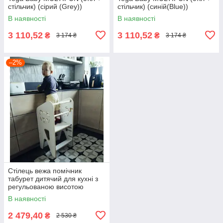
стільчик) (сірий (Grey))
стільчик) (синій(Blue))
В наявності
В наявності
3 110,52
3 110,52
₴
₴
3 174 ₴
3 174 ₴
–2%
Стілець вежа помічник
табурет дитячий для кухні з
регульованою висотою
Монтессорі дерево FC-4303
В наявності
2 479,40
₴
2 530 ₴