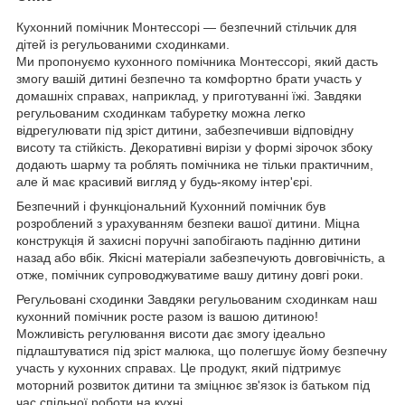
Кухонний помічник Монтессорі — безпечний стільчик для
дітей із регульованими сходинками.
Ми пропонуємо кухонного помічника Монтессорі, який дасть
змогу вашій дитині безпечно та комфортно брати участь у
домашніх справах, наприклад, у приготуванні їжі. Завдяки
регульованим сходинкам табуретку можна легко
відрегулювати під зріст дитини, забезпечивши відповідну
висоту та стійкість. Декоративні вирізи у формі зірочок збоку
додають шарму та роблять помічника не тільки практичним,
але й має красивий вигляд у будь-якому інтер'єрі.
Безпечний і функціональний Кухонний помічник був
розроблений з урахуванням безпеки вашої дитини. Міцна
конструкція й захисні поручні запобігають падінню дитини
назад або вбік. Якісні матеріали забезпечують довговічність, а
отже, помічник супроводжуватиме вашу дитину довгі роки.
Регульовані сходинки Завдяки регульованим сходинкам наш
кухонний помічник росте разом із вашою дитиною!
Можливість регулювання висоти дає змогу ідеально
підлаштуватися під зріст малюка, що полегшує йому безпечну
участь у кухонних справах. Це продукт, який підтримує
моторний розвиток дитини та зміцнює зв'язок із батьком під
час спільної роботи на кухні.