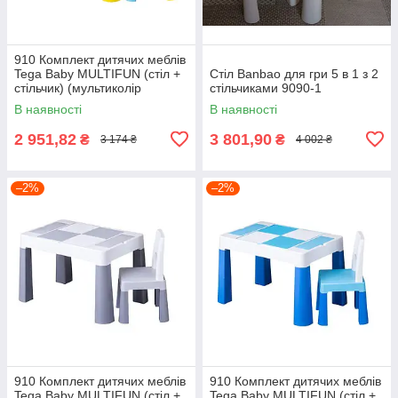
910 Комплект дитячих меблів
Tega Baby MULTIFUN (стіл +
Стіл Banbao для гри 5 в 1 з 2
стільчик) (мультиколір
стільчиками 9090-1
(Мulticolor))
В наявності
В наявності
2 951,82
3 801,90
₴
₴
3 174 ₴
4 002 ₴
–2%
–2%
910 Комплект дитячих меблів
910 Комплект дитячих меблів
Tega Baby MULTIFUN (стіл +
Tega Baby MULTIFUN (стіл +