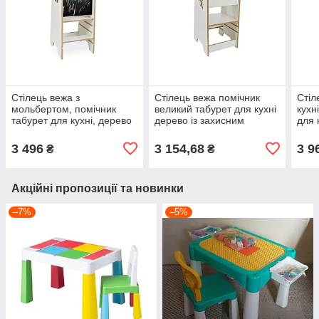
Стілець вежа з
Стілець вежа помічник
Стіл
мольбертом, помічник
великий табурет для кухні
кухн
табурет для кухні, дерево
дерево із захисним
для 
із захисним бар'єром
бар'єром Монтессорі
Монт
Монтессорі Слонік FC-
Зірочки FC-4488
3 496
3 154,68
3 9
₴
₴
4487
Акційні пропозиції та новинки
–7%
–5%