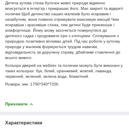
Дитяча кутова стінка Куточок живої природи відмінно
вписується в інтер'єр і прикрашає його. Має закриті та відкриті
полички.Щоб дитинство наших малюків було яскравим і
незабутнім, вони повинні отримувати максимум емоцій.Чим
яскравіше і красивіше стінка, тим дитині буде приємніше і
комфортніше. Йому знову захочеться повернутися до
дитячого садка і продовжити ігри з хлопцями. Спілкування з
природою позитивно впливає дітей. Під час роботи у куточку
природи у малюків формуються трудові навички,
відповідальність за доручену справу, дбайливе ставлення до
всього живого.
Кольори дверей на меблях та полички можуть бути виконані у
таких кольорах: бук, білий, оранжевий, жовтий, лаванда,
червоний, зелений, зелена вода, блакитний.
Розміри, мм: 1700*340*720h
Приховати
Характеристики