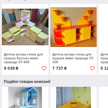
Дитяча кутова стінка для
Дитяча кутова стінка для
Дитя
іграшок Куточок живої
іграшок живої природи ST-
ігра
природи ST-668
428
прир
9 039
7 737
5 1
₴
₴
Подібні товари компанії