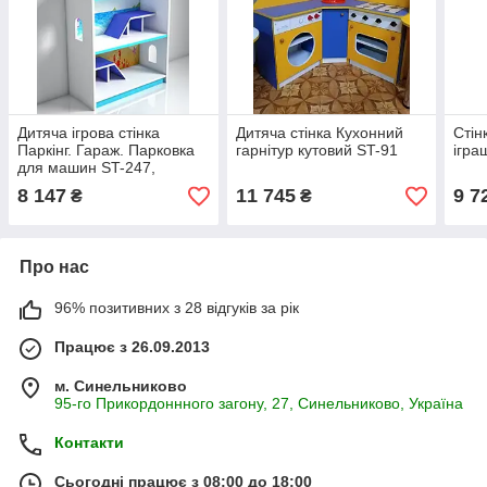
Дитяча ігрова стінка
Дитяча стінка Кухонний
Стін
Паркінг. Гараж. Парковка
гарнітур кутовий ST-91
ігра
для машин ST-247,
Двоколір (В*Ш*Г)
8 147
11 745
9 7
₴
₴
1250*635*255мм
Про нас
96% позитивних з 28 відгуків за рік
Працює з 26.09.2013
м. Синельниково
95-го Прикордоннного загону, 27, Синельниково, Україна
Контакти
Сьогодні працює з 08:00 до 18:00